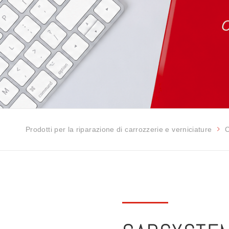
Prodotti per la riparazione di carrozzerie e verniciature
C