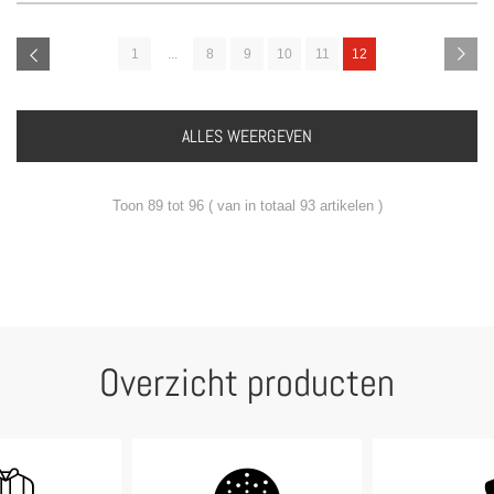
1
...
8
9
10
11
12
ALLES WEERGEVEN
Toon 89 tot 96 ( van in totaal 93 artikelen )
Overzicht producten