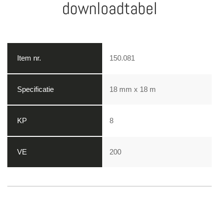
downloadtabel
150.081
18 mm x 18 m
8
200