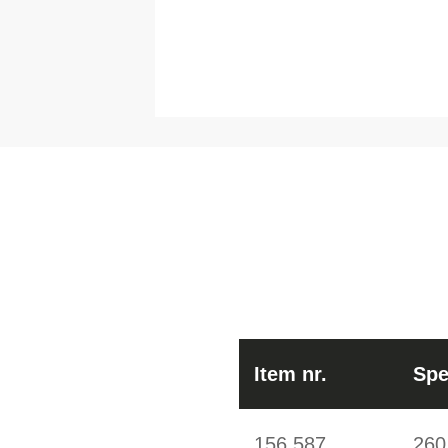
Item nr.
Spe
156.587
260