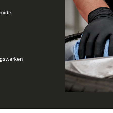
amide
ingswerken