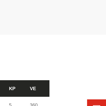
KP
VE
5
360