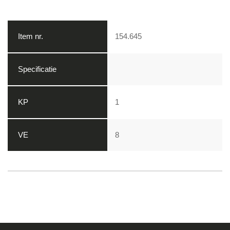
154.645
1
8