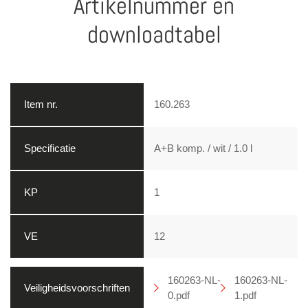
Artikelnummer en
downloadtabel
160.263
A+B komp. / wit / 1.0 l
1
12
160263-NL-
160263-NL-
0.pdf
1.pdf