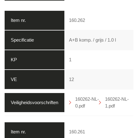
160.262
A+B komp. / grijs / 1.0 l
1
12
160262-NL-
160262-NL-
0.pdf
1.pdf
160.261