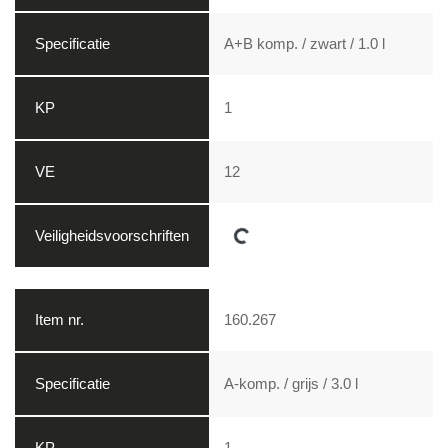
A+B komp. / zwart / 1.0 l
1
12
Loading...
160.267
A-komp. / grijs / 3.0 l
1