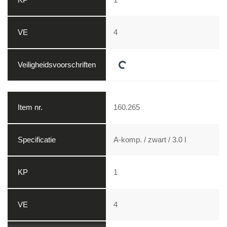
4
Loading...
160.265
A-komp. / zwart / 3.0 l
1
4
Loading...