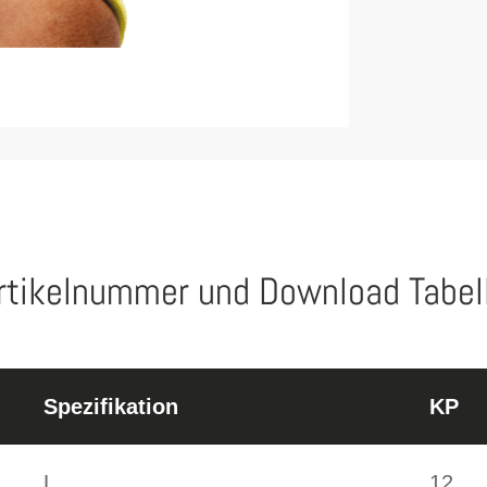
rtikelnummer und Download Tabel
Spezifikation
KP
L
12