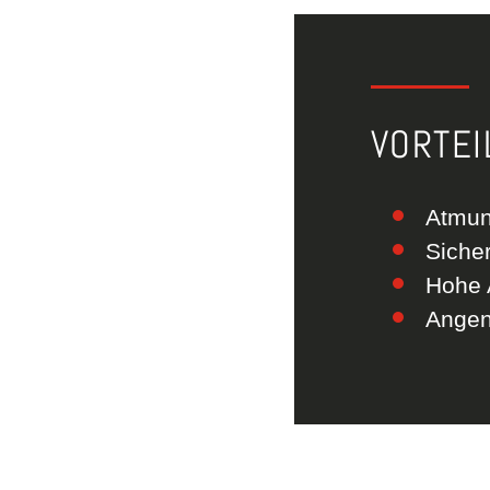
VORTEI
Atmun
Sicher
Hohe A
Angen