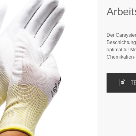
Arbei
Der Carsyste
Beschichtung
optimal für M
Chemikalien- 
T