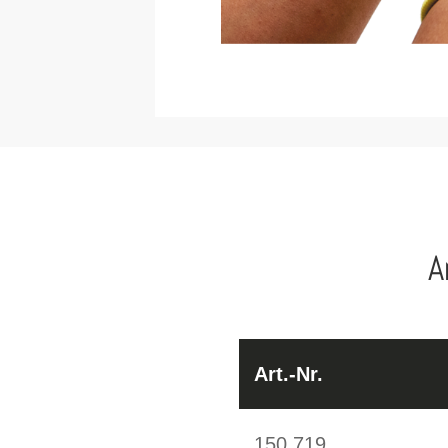
A
Art.-Nr.
150.719