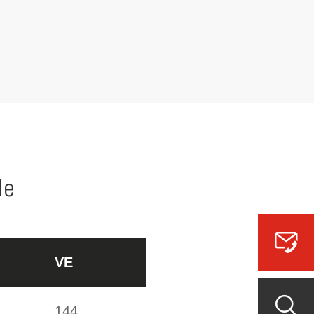
le
VE
144