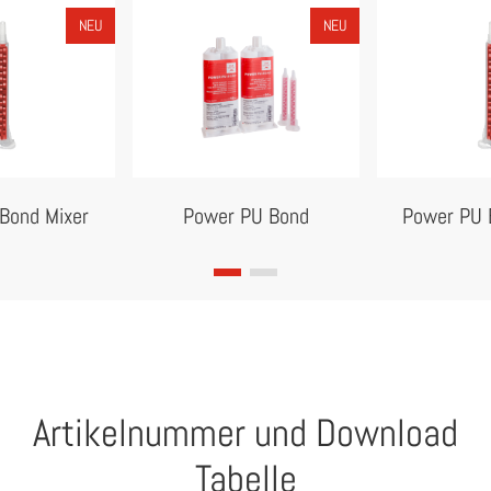
NEU
NEU
Bond Mixer
Power PU Bond
Power PU 
Artikelnummer und Download
Tabelle