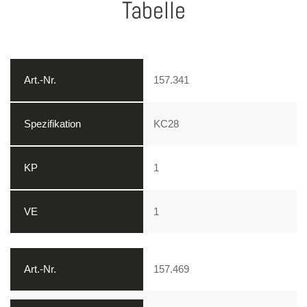
Tabelle
157.341
KC28
1
1
157.469