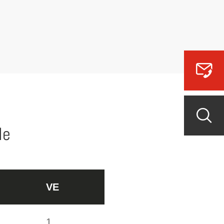
le
VE
1