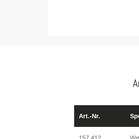
A
Art.-Nr.
Spe
157.412
Wei