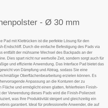
henpolster - Ø 30 mm
ce Pad mit Klettrücken ist die perfekte Lösung für den
sh-Endschliff. Durch die einfache Befestigung des Pads via
uss entfällt der mühsame Wechsel des Backpads an der
ne. Dies spart nicht nur wertvolle Zeit, sondern sorgt auch für
ßige und effiziente Anwendung. Das Interface Pad bietet das
hgewicht von Dämpfung und Abtrag, sodass Sie eine
eichmäßige Oberflächenbearbeitung erzielen können. Es
e hervorragende Anpassung an die Konturen der zu
 Fläche und ermöglicht einen glatten, fehlerfreien Finish-
it der Verwendung dieses Pads wird die Finish-Polierzeit
duziert, was Ihre Produktivität steigert und gleichzeitig ein
ebnis garantiert. Ideal für professionelle Anwender, die auf