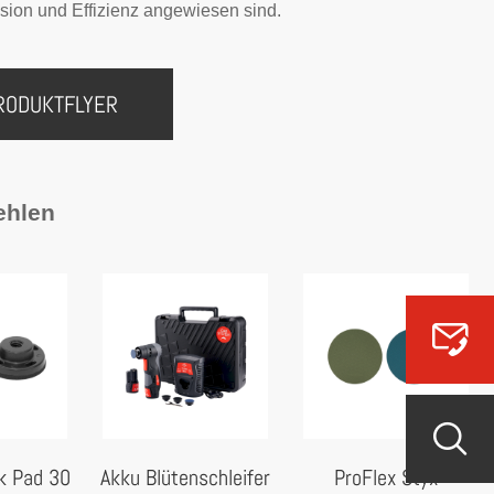
sion und Effizienz angewiesen sind.
RODUKTFLYER
ehlen
k Pad 30
Akku Blütenschleifer
ProFlex Styx