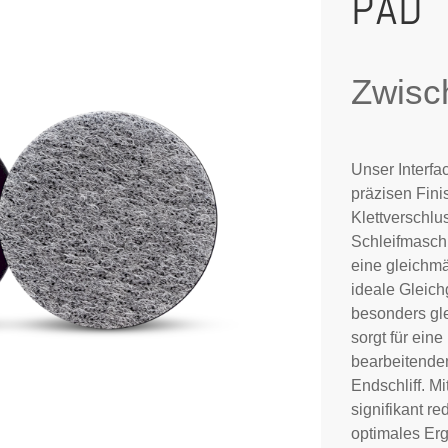
PAD
Zwisc
Unser Interfa
präzisen Fini
Klettverschl
Schleifmaschi
eine gleichmä
ideale Gleic
besonders gl
sorgt für ein
bearbeitenden
Endschliff. M
signifikant re
optimales Erg