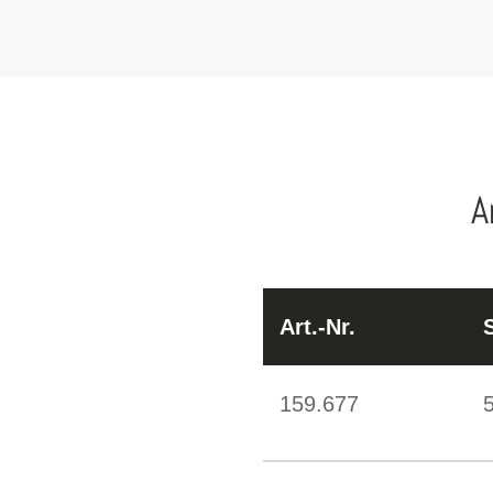
A
Art.-Nr.
159.677