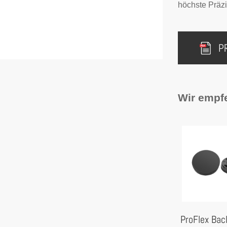
höchste Präzi
P
Wir empf
ProFlex Bac