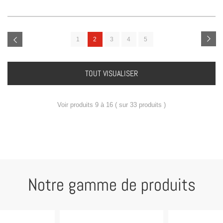
1
2
3
4
5
TOUT VISUALISER
Voir produits 9 à 16 ( sur 33 produits )
Notre gamme de produits