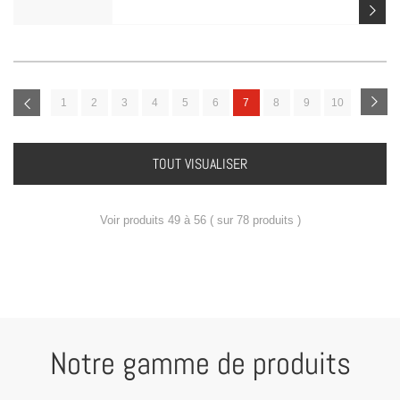
1
2
3
4
5
6
7
8
9
10
TOUT VISUALISER
Voir produits 49 à 56 ( sur 78 produits )
Notre gamme de produits