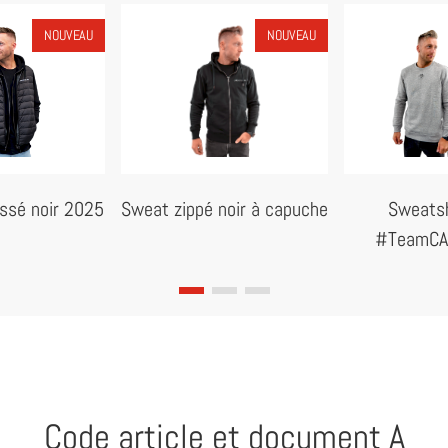
NOUVEAU
NOUVEAU
assé noir 2025
Sweat zippé noir à capuche
Sweatsh
#TeamCA
Code article et document A