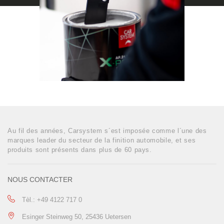
Au fil des années, Carsystem s´est imposée comme l´une des
marques leader du secteur de la finition automobile, et ses
produits sont présents dans plus de 60 pays.
NOUS CONTACTER
Tèl.: +49 4122 717 0
Esinger Steinweg 50, 25436 Uetersen