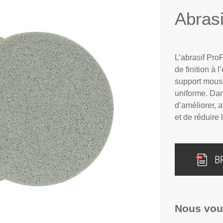
Abras
L’abrasif Pro
de finition à 
support mouss
uniforme. Dan
d’améliorer, 
et de réduire
B
Nous vo