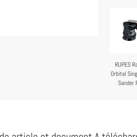
RUPES R
Orbital Sin
Sander 
de article et document A téléchar