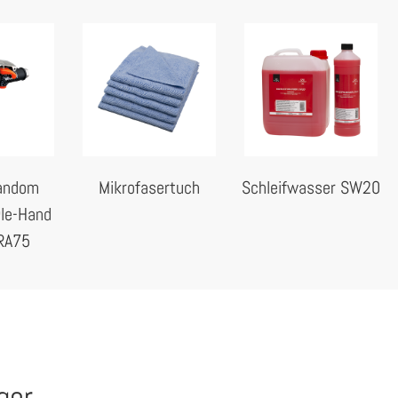
andom
Mikrofasertuch
Schleifwasser SW20
gle-Hand
RA75
ger