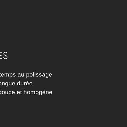
ES
temps au polissage
longue durée
 douce et homogène