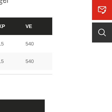
KP
VE
15
540
15
540