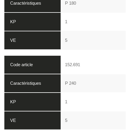
P 180
1
5
152.691
P 240
1
5