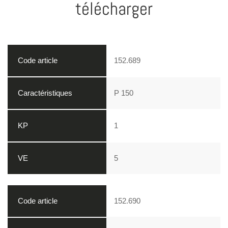
télécharger
152.689
P 150
1
5
152.690