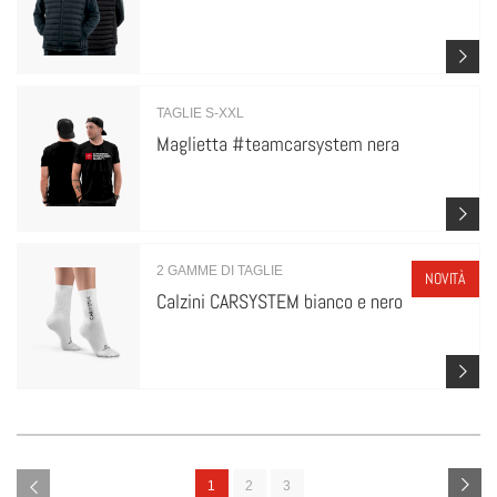
TAGLIE S-XXL
Maglietta #teamcarsystem nera
2 GAMME DI TAGLIE
NOVITÀ
Calzini CARSYSTEM bianco e nero
1
2
3