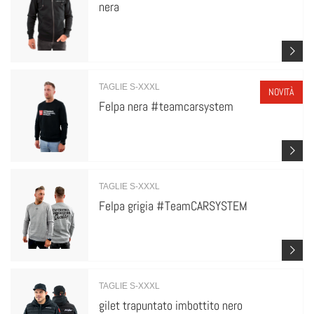
nera
TAGLIE S-XXXL
NOVITÀ
Felpa nera #teamcarsystem
TAGLIE S-XXXL
Felpa grigia #TeamCARSYSTEM
TAGLIE S-XXXL
gilet trapuntato imbottito nero