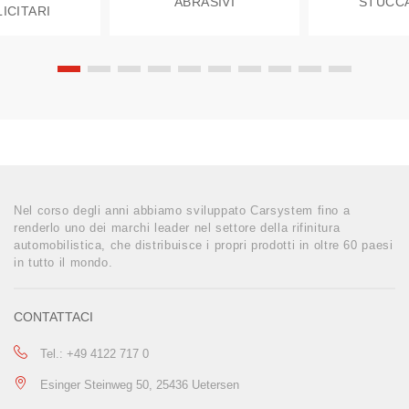
ABRASIVI
STUCC
ICITARI
Nel corso degli anni abbiamo sviluppato Carsystem fino a
renderlo uno dei marchi leader nel settore della rifinitura
automobilistica, che distribuisce i propri prodotti in oltre 60 paesi
in tutto il mondo.
CONTATTACI
Tel.: +49 4122 717 0
Esinger Steinweg 50, 25436 Uetersen