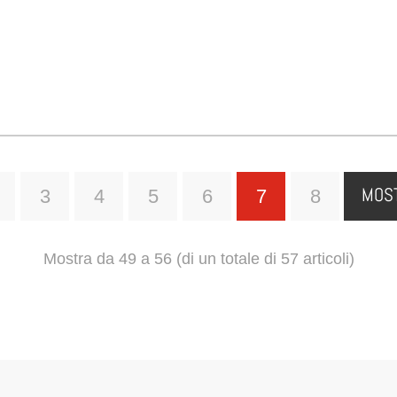
MOST
3
4
5
6
7
8
Mostra da 49 a 56 (di un totale di 57 articoli)