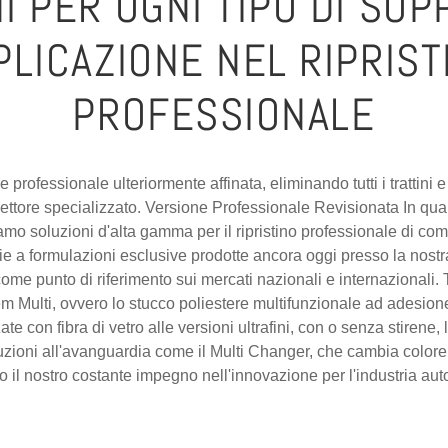
I PER OGNI TIPO DI SUP
PLICAZIONE NEL RIPRIST
PROFESSIONALE
professionale ulteriormente affinata, eliminando tutti i trattini 
lettore specializzato. Versione Professionale Revisionata In qual
iamo soluzioni d'alta gamma per il ripristino professionale di c
ie a formulazioni esclusive prodotte ancora oggi presso la nostr
me punto di riferimento sui mercati nazionali e internazionali. Tr
m Multi, ovvero lo stucco poliestere multifunzionale ad adesione
zate con fibra di vetro alle versioni ultrafini, con o senza stiren
zioni all'avanguardia come il Multi Changer, che cambia colore d
 il nostro costante impegno nell'innovazione per l'industria aut