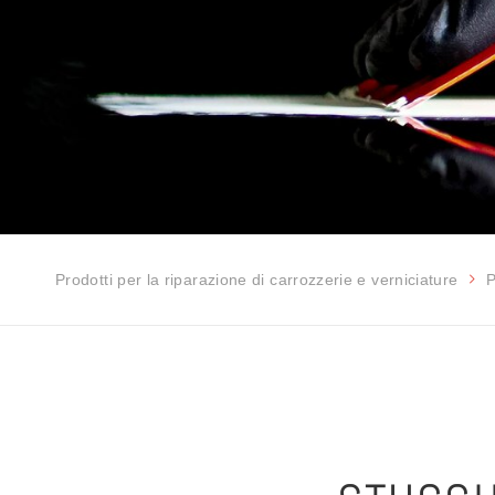
Prodotti per la riparazione di carrozzerie e verniciature
P