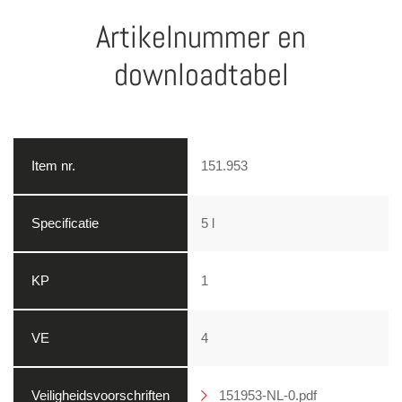
Artikelnummer en
downloadtabel
151.953
5 l
1
4
151953-NL-0.pdf