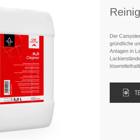
Reinig
Der Carsystem
gründliche u
Anlagen in La
Lackierstände
lösemittelhal
T