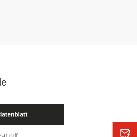
le
datenblatt
-0.pdf