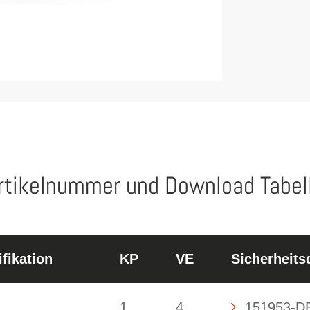
rtikelnummer und Download Tabel
fikation
KP
VE
Sicherheits
1
4
151953-DE