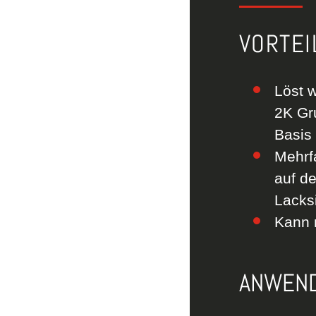
VORTEI
Löst w
2K Gr
Basis
Mehrf
auf d
Lacksi
Kann 
ANWEND