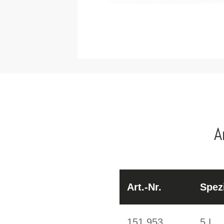
A
Art.-Nr.
Spezi
151.953
5 L