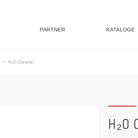
PARTNER
KATALOGE
n
H₂O Cleaner
H₂O 