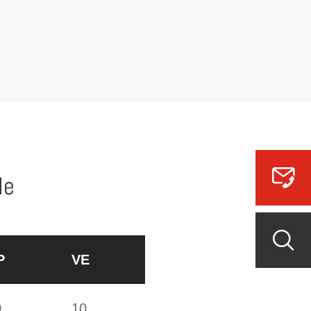
le
P
VE
0
10