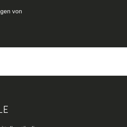
agen von
LE